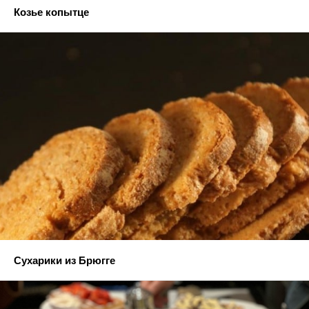
Козье копытце
Сухарики из Брюгге