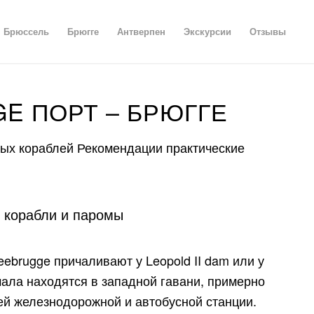
Брюссель
Брюгге
Антверпен
Экскурсии
Отзывы
E ПОРТ – БРЮГГЕ
ных кораблей Рекомендации практические
 корабли и паромы
eebrugge причаливают у Leopold II dam или у
ричала находятся в западной гавани, примерно
ей железнодорожной и автобусной станции.