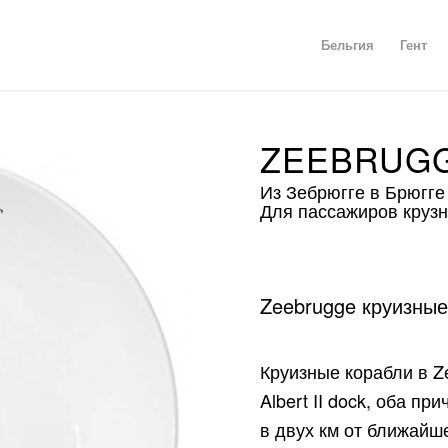
Бельгия
Гент
ZEEBRUGG
Из Зебрюгге в Брюгге
Для пассажиров круз
Zeebrugge круизные
Круизные корабли в Z
Albert II dock, оба п
в двух км от ближайш