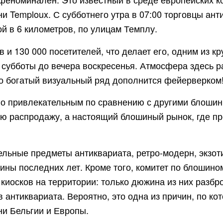
вни Temploux. С субботнего утра в 07:00 торговцы а
й в 6 километров, по улицам Темплу.
 и 130 000 посетителей, что делает его, одним из к
а субботы до вечера воскресенья. Атмосфера здесь 
ого богатый визуальный ряд дополнится фейерверком
 привлекательным по сравнению с другими блошиным
ю распродажу, а настоящий блошиный рынок, где п
льные предметы антиквариата, ретро-модерн, экзот
ины последних лет. Кроме того, комитет по блошино
киосков на территории: только дюжина из них разбр
 антиквариата. Вероятно, это одна из причин, по ко
и Бельгии и Европы.