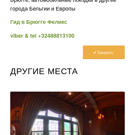
города Бельгии и Европы
Гид в Брюгге Феликс
viber & tel +32488813100
Заказать
ДРУГИЕ МЕСТА