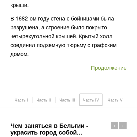
крыши.
В 1682-ом году стена с бойницами была
разрушена, а строение было покрыто
четырехугольной крышей. Крытый холл
соединял подземную тюрьму с графским
домом.
Продолжение
Часть I
Часть II
Часть III
Часть IV
Часть V
Чем заняться в Бельгии -
украсить город собой...