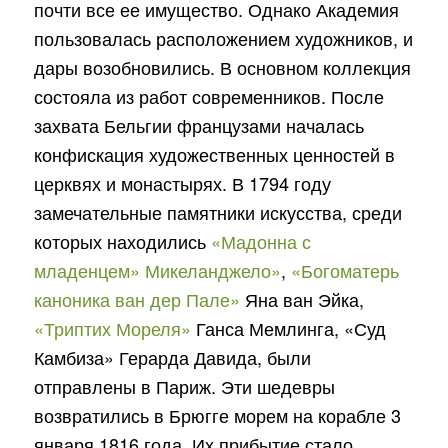
почти все ее имущество. Однако Академия
пользовалась расположением художников, и
дары возобновились. В основном коллекция
состояла из работ современников. После
захвата Бельгии французами началась
конфискация художественных ценностей в
церквях и монастырях. В 1794 году
замечательные памятники искусства, среди
которых находились
«Мадонна с
младенцем» Микеланджело»
,
«Богоматерь
каноника ван дер Пале»
Яна ван Эйка,
«Триптих Мореля»
Ганса Мемлинга, «Суд
Камбиза» Герарда Давида, были
отправлены в Париж. Эти шедевры
возвратились в Брюгге морем на корабле 3
января 1816 года. Их прибытие стало