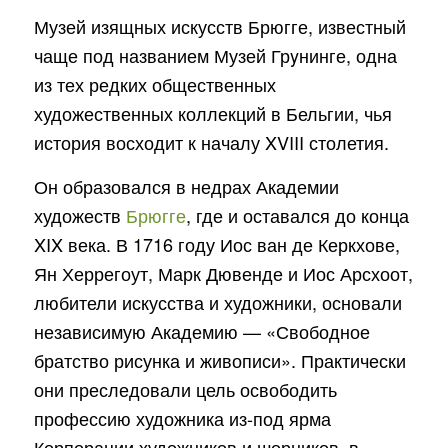
Музей изящных искусств Брюгге, известный
чаще под названием Музей Грyнинге, одна
из тех редких общественных
художественных коллекций в Бельгии, чья
история восходит к началу XVIII столетия.
Он образовался в недрах Академии
художеств
Брюгге
, где и оставался до конца
XIX века. В 1716 году Иос ван де Керкхове,
Ян Херрегоут, Марк Дювенде и Иос Арсхоот,
любители искусства и художники, основали
независимую Академию — «Свободное
братство рисунка и живописи». Практически
они преследовали цель освободить
профессию художника из-под ярма
Корпорации художников и шорников, в