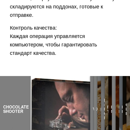
складируются на поддонах, готовые к
отправке.
Контроль качества:
Каждая операция управляется
компьютером, чтобы гарантировать
стандарт качества.
BORSTBOL
-
С
CHOCOLATE
ПИВНОЙ
ПОЦЕЛУ
РУЧКИ
БРЮ
КО
VIOLETTE
ЖЕНЕВЕР
БРАЗИЛЬЕН
КОНФЕТЫ
И
SHOOTER
ТРЮФЕЛЬ
МАЛМЕД
АНТВЕ
ВОС
КО
ОТ
Б
КАШЛЯ